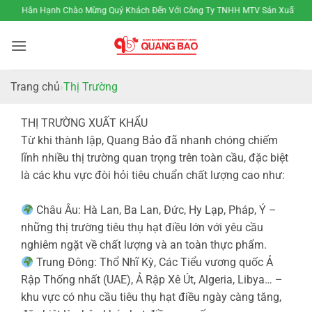
Bỏ
Hân Hạnh Chào Mừng Quý Khách Đến Với Công Ty TNHH MTV Sản Xuất Thươ
qua
nội
dung
Trang chủ
Thị Trường
THỊ TRƯỜNG XUẤT KHẨU
Từ khi thành lập, Quang Bảo đã nhanh chóng chiếm
lĩnh nhiều thị trường quan trọng trên toàn cầu, đặc biệt
là các khu vực đòi hỏi tiêu chuẩn chất lượng cao như:
Châu Âu: Hà Lan, Ba Lan, Đức, Hy Lạp, Pháp, Ý –
những thị trường tiêu thụ hạt điều lớn với yêu cầu
nghiêm ngặt về chất lượng và an toàn thực phẩm.
Trung Đông: Thổ Nhĩ Kỳ, Các Tiểu vương quốc Ả
Rập Thống nhất (UAE), Ả Rập Xê Út, Algeria, Libya… –
khu vực có nhu cầu tiêu thụ hạt điều ngày càng tăng,