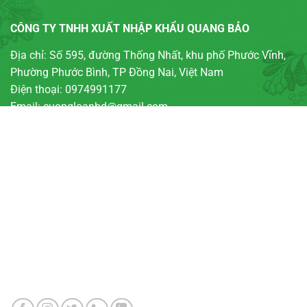
CÔNG TY TNHH XUẤT NHẬP KHẨU QUANG BẢO
Địa chỉ: Số 595, đường Thống Nhất, khu phố Phước Vĩnh,
Phường Phước Bình, TP Đồng Nai, Việt Nam
Điện thoại: 0974991177
Email: cuongloanbd@gmail.com
TƯ VẤN ĐẶT HÀNG
Hotline:
0974 99 11 77
Email:
0974 99 11 77
MẠNG XÃ HỘI