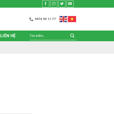
0974 99 11 77
Tìm
LIÊN HỆ
kiếm: