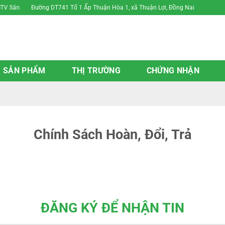
Đường DT741 Tổ 1 Ấp Thuận Hòa 1, xã Thuận Lợi, Đồng Nai
ản Xuất Thương Mại Phú Thủy
SẢN PHẨM
THỊ TRƯỜNG
CHỨNG NHẬN
Chính Sách Hoàn, Đổi, Trả
ĐĂNG KÝ ĐỂ NHẬN TIN