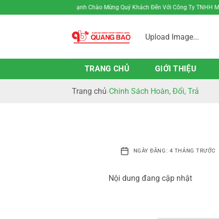
Bỏ
Hân Hạnh Chào Mừng Quý Khách Đến Với Công Ty TNHH MTV S
qua
nội
Upload Image...
dung
TRANG CHỦ
GIỚI THIỆU
Trang chủ
Chính Sách Hoàn, Đổi, Trả
NGÀY ĐĂNG: 4 THÁNG TRƯỚC
Nội dung đang cập nhật