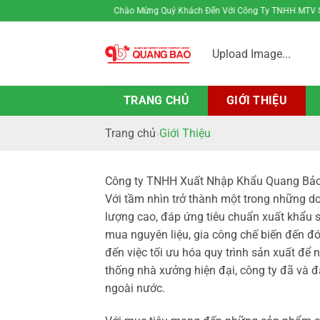
Bỏ
Hân Hạnh Chào Mừng Quý Khách Đến Với Công Ty TNHH MTV Sản 
qua
nội
Upload Image...
dung
TRANG CHỦ
GIỚI THIỆU
Trang chủ
Giới Thiệu
Công ty TNHH Xuất Nhập Khẩu Quang Bảo đư
Với tầm nhìn trở thành một trong những 
lượng cao, đáp ứng tiêu chuẩn xuất khẩu s
mua nguyên liệu, gia công chế biến đến đ
đến việc tối ưu hóa quy trình sản xuất để
thống nhà xưởng hiện đại, công ty đã và đ
ngoài nước.