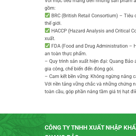
Với mục tiêu mang đến những sản phẩm an
gồm:
BRC (British Retail Consortium) – Tiêu
thế giới.
HACCP (Hazard Analysis and Critical Co
xuất.
FDA (Food and Drug Administration – H
an toàn thực phẩm.
– Quy trình sản xuất hiện đại: Quang Bảo 
gia công, chế biến đến đóng gói.
– Cam kết bền vững: Không ngừng nâng cao
Với nền tảng vững chắc và những chứng 
toàn cầu, góp phần nâng tầm giá trị hạt đi
CÔNG TY TNHH XUẤT NHẬP KH