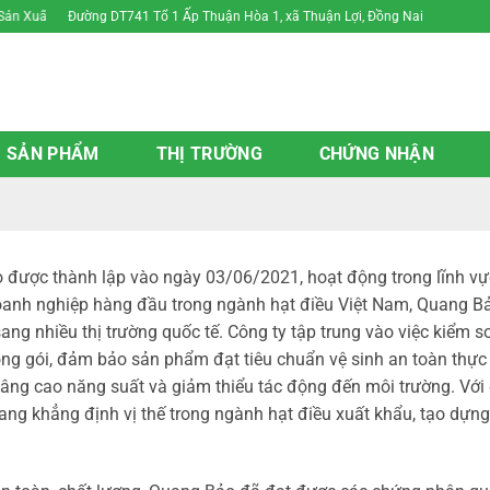
Đường DT741 Tổ 1 Ấp Thuận Hòa 1, xã Thuận Lợi, Đồng Nai
Xuất Thương Mại Phú Thủy
SẢN PHẨM
THỊ TRƯỜNG
CHỨNG NHẬN
ợc thành lập vào ngày 03/06/2021, hoạt động trong lĩnh vực 
doanh nghiệp hàng đầu trong ngành hạt điều Việt Nam, Quang 
ang nhiều thị trường quốc tế. Công ty tập trung vào việc kiểm 
óng gói, đảm bảo sản phẩm đạt tiêu chuẩn vệ sinh an toàn thự
 nâng cao năng suất và giảm thiểu tác động đến môi trường. Với
ang khẳng định vị thế trong ngành hạt điều xuất khẩu, tạo dựn